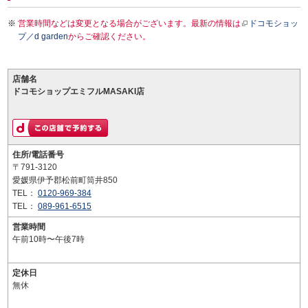
営業時間などは変更となる場合がございます。最新の情報は
ドコモショッ
プ／d garden
からご確認ください。
店舗名
ドコモショップエミフルMASAKI店
住所/電話番号
〒791-3120
愛媛県伊予郡松前町筒井850
TEL：
0120-969-384
TEL：
089-961-6515
営業時間
午前10時〜午後7時
定休日
無休