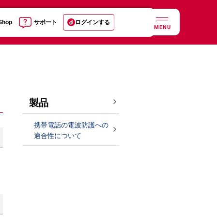
 Shop
サポート
ログインする
MENU
製品
携帯電話の電波防護への
適合性について