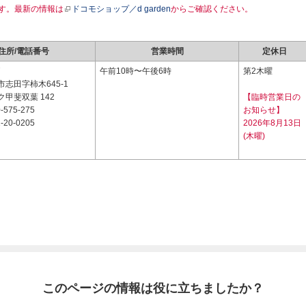
す。最新の情報は
ドコモショップ／d garden
からご確認ください。
住所/電話番号
営業時間
定休日
7
午前10時〜午後6時
第2木曜
志田字柿木645-1
甲斐双葉 142
【臨時営業日の
-575-275
お知らせ】
-20-0205
2026年8月13日
(木曜)
このページの情報は役に立ちましたか？