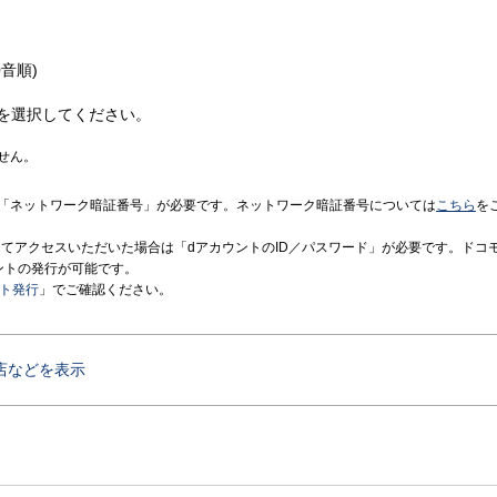
音順)
を選択してください。
せん。
「ネットワーク暗証番号」が必要です。ネットワーク暗証番号については
こちら
を
境にてアクセスいただいた場合は「dアカウントのID／パスワード」が必要です。ドコ
ントの発行が可能です。
ント発行
」でご確認ください。
店などを表示