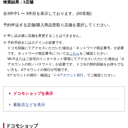
検索結果：3店舗
全3件中1 〜 3件目を表示しております。(50音順)
予約申込する店舗/購入商品受取り店舗を選択してください。
申し込み後に店舗を変更することはできません。
予約手続きにはログインが必要です。
ドコモ回線にてアクセスいただいた場合は「ネットワーク暗証番号」が必要
です。ネットワーク暗証番号については
こちら
をご確認ください。
Wi-Fiまたはご自宅のインターネット環境にてアクセスいただいた場合は「d
アカウントのID／パスワード」が必要です。ドコモの契約回線をお持ちでな
い方も、dアカウントの発行が可能です。
dアカウントの発行・確認は「
dアカウント発行
」でご確認ください。
ドコモショップを表示
量販店などを表示
ドコモショップ