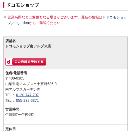
ドコモショップ
営業時間などは変更となる場合がございます。最新の情報は
ドコモショッ
プ／d garden
からご確認ください。
店舗名
ドコモショップ南アルプス店
住所/電話番号
〒400-0305
山梨県南アルプス市十五所685-3
南アルプスガーデン内
TEL：
0120-747-797
TEL：
055-282-6371
営業時間
午前9時〜午後6時
定休日