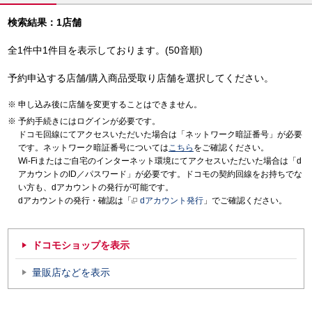
検索結果：1店舗
全1件中1件目を表示しております。(50音順)
予約申込する店舗/購入商品受取り店舗を選択してください。
申し込み後に店舗を変更することはできません。
予約手続きにはログインが必要です。
ドコモ回線にてアクセスいただいた場合は「ネットワーク暗証番号」が必要
です。ネットワーク暗証番号については
こちら
をご確認ください。
Wi-Fiまたはご自宅のインターネット環境にてアクセスいただいた場合は「d
アカウントのID／パスワード」が必要です。ドコモの契約回線をお持ちでな
い方も、dアカウントの発行が可能です。
dアカウントの発行・確認は「
dアカウント発行
」でご確認ください。
ドコモショップを表示
量販店などを表示