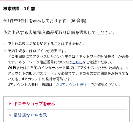
検索結果：1店舗
全1件中1件目を表示しております。(50音順)
予約申込する店舗/購入商品受取り店舗を選択してください。
申し込み後に店舗を変更することはできません。
予約手続きにはログインが必要です。
ドコモ回線にてアクセスいただいた場合は「ネットワーク暗証番号」が必要
です。ネットワーク暗証番号については
こちら
をご確認ください。
Wi-Fiまたはご自宅のインターネット環境にてアクセスいただいた場合は「d
アカウントのID／パスワード」が必要です。ドコモの契約回線をお持ちでな
い方も、dアカウントの発行が可能です。
dアカウントの発行・確認は「
dアカウント発行
」でご確認ください。
ドコモショップを表示
量販店などを表示