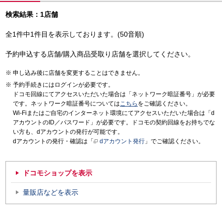
検索結果：1店舗
全1件中1件目を表示しております。(50音順)
予約申込する店舗/購入商品受取り店舗を選択してください。
申し込み後に店舗を変更することはできません。
予約手続きにはログインが必要です。
ドコモ回線にてアクセスいただいた場合は「ネットワーク暗証番号」が必要
です。ネットワーク暗証番号については
こちら
をご確認ください。
Wi-Fiまたはご自宅のインターネット環境にてアクセスいただいた場合は「d
アカウントのID／パスワード」が必要です。ドコモの契約回線をお持ちでな
い方も、dアカウントの発行が可能です。
dアカウントの発行・確認は「
dアカウント発行
」でご確認ください。
ドコモショップを表示
量販店などを表示