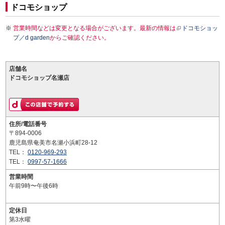
ドコモショップ
営業時間などは変更となる場合がございます。最新の情報は
ドコモショッ
プ／d garden
からご確認ください。
店舗名
ドコモショップ名瀬店
住所/電話番号
〒894-0006
鹿児島県奄美市名瀬小浜町28-12
TEL：
0120-969-293
TEL：
0997-57-1666
営業時間
午前9時〜午後6時
定休日
第3水曜