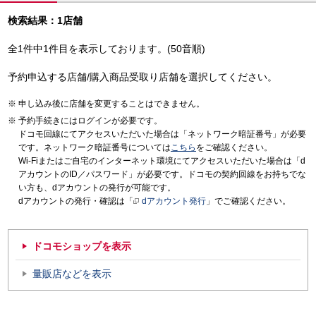
検索結果：1店舗
全1件中1件目を表示しております。(50音順)
予約申込する店舗/購入商品受取り店舗を選択してください。
申し込み後に店舗を変更することはできません。
予約手続きにはログインが必要です。
ドコモ回線にてアクセスいただいた場合は「ネットワーク暗証番号」が必要
です。ネットワーク暗証番号については
こちら
をご確認ください。
Wi-Fiまたはご自宅のインターネット環境にてアクセスいただいた場合は「d
アカウントのID／パスワード」が必要です。ドコモの契約回線をお持ちでな
い方も、dアカウントの発行が可能です。
dアカウントの発行・確認は「
dアカウント発行
」でご確認ください。
ドコモショップを表示
量販店などを表示