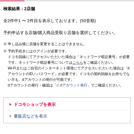
検索結果：2店舗
全2件中1 〜 2件目を表示しております。(50音順)
予約申込する店舗/購入商品受取り店舗を選択してください。
申し込み後に店舗を変更することはできません。
予約手続きにはログインが必要です。
ドコモ回線にてアクセスいただいた場合は「ネットワーク暗証番号」が必要
です。ネットワーク暗証番号については
こちら
をご確認ください。
Wi-Fiまたはご自宅のインターネット環境にてアクセスいただいた場合は「d
アカウントのID／パスワード」が必要です。ドコモの契約回線をお持ちでな
い方も、dアカウントの発行が可能です。
dアカウントの発行・確認は「
dアカウント発行
」でご確認ください。
ドコモショップを表示
量販店などを表示