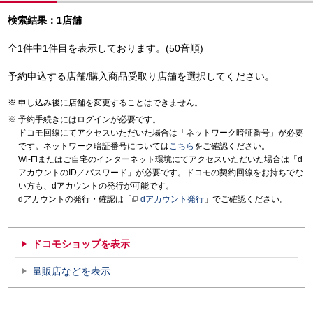
検索結果：1店舗
全1件中1件目を表示しております。(50音順)
予約申込する店舗/購入商品受取り店舗を選択してください。
申し込み後に店舗を変更することはできません。
予約手続きにはログインが必要です。
ドコモ回線にてアクセスいただいた場合は「ネットワーク暗証番号」が必要
です。ネットワーク暗証番号については
こちら
をご確認ください。
Wi-Fiまたはご自宅のインターネット環境にてアクセスいただいた場合は「d
アカウントのID／パスワード」が必要です。ドコモの契約回線をお持ちでな
い方も、dアカウントの発行が可能です。
dアカウントの発行・確認は「
dアカウント発行
」でご確認ください。
ドコモショップを表示
量販店などを表示