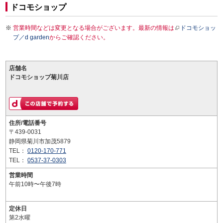
ドコモショップ
営業時間などは変更となる場合がございます。最新の情報は
ドコモショッ
プ／d garden
からご確認ください。
店舗名
ドコモショップ菊川店
住所/電話番号
〒439-0031
静岡県菊川市加茂5879
TEL：
0120-170-771
TEL：
0537-37-0303
営業時間
午前10時〜午後7時
定休日
第2水曜