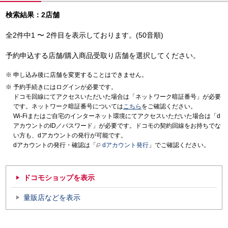
検索結果：2店舗
全2件中1 〜 2件目を表示しております。(50音順)
予約申込する店舗/購入商品受取り店舗を選択してください。
申し込み後に店舗を変更することはできません。
予約手続きにはログインが必要です。
ドコモ回線にてアクセスいただいた場合は「ネットワーク暗証番号」が必要
です。ネットワーク暗証番号については
こちら
をご確認ください。
Wi-Fiまたはご自宅のインターネット環境にてアクセスいただいた場合は「d
アカウントのID／パスワード」が必要です。ドコモの契約回線をお持ちでな
い方も、dアカウントの発行が可能です。
dアカウントの発行・確認は「
dアカウント発行
」でご確認ください。
ドコモショップを表示
量販店などを表示