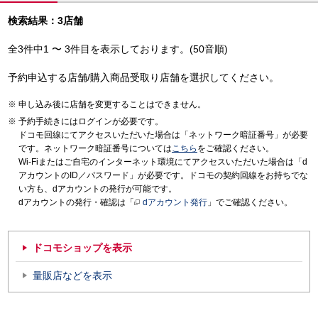
検索結果：3店舗
全3件中1 〜 3件目を表示しております。(50音順)
予約申込する店舗/購入商品受取り店舗を選択してください。
申し込み後に店舗を変更することはできません。
予約手続きにはログインが必要です。
ドコモ回線にてアクセスいただいた場合は「ネットワーク暗証番号」が必要
です。ネットワーク暗証番号については
こちら
をご確認ください。
Wi-Fiまたはご自宅のインターネット環境にてアクセスいただいた場合は「d
アカウントのID／パスワード」が必要です。ドコモの契約回線をお持ちでな
い方も、dアカウントの発行が可能です。
dアカウントの発行・確認は「
dアカウント発行
」でご確認ください。
ドコモショップを表示
量販店などを表示