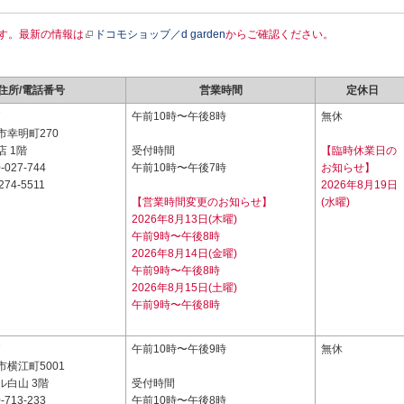
す。最新の情報は
ドコモショップ／d garden
からご確認ください。
住所/電話番号
営業時間
定休日
7
午前10時〜午後8時
無休
市幸明町270
 1階
受付時間
【臨時休業日の
-027-744
午前10時〜午後7時
お知らせ】
274-5511
2026年8月19日
【営業時間変更のお知らせ】
(水曜)
2026年8月13日(木曜)
午前9時〜午後8時
2026年8月14日(金曜)
午前9時〜午後8時
2026年8月15日(土曜)
午前9時〜午後8時
7
午前10時〜午後9時
無休
横江町5001
ル白山 3階
受付時間
-713-233
午前10時〜午後8時