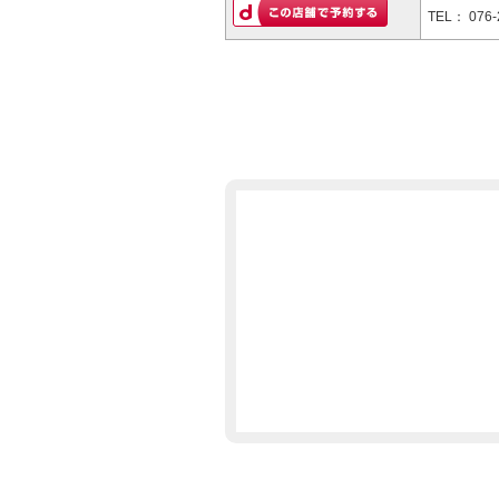
TEL：
076-