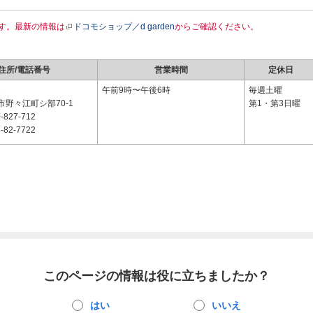
す。最新の情報は
ドコモショップ／d garden
からご確認ください。
住所/電話番号
営業時間
定休日
3
午前9時〜午後6時
毎週土曜
野々江町シ部70-1
第1・第3日曜
-827-712
-82-7722
このページの情報は役に立ちましたか？
はい
いいえ