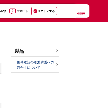
 Shop
サポート
ログインする
MENU
製品
携帯電話の電波防護への
適合性について
レ