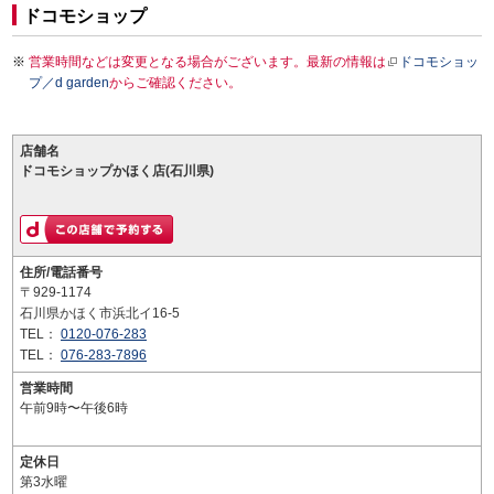
ドコモショップ
営業時間などは変更となる場合がございます。最新の情報は
ドコモショッ
プ／d garden
からご確認ください。
店舗名
ドコモショップかほく店(石川県)
住所/電話番号
〒929-1174
石川県かほく市浜北イ16-5
TEL：
0120-076-283
TEL：
076-283-7896
営業時間
午前9時〜午後6時
定休日
第3水曜