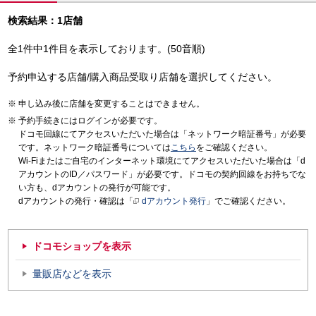
検索結果：1店舗
全1件中1件目を表示しております。(50音順)
予約申込する店舗/購入商品受取り店舗を選択してください。
申し込み後に店舗を変更することはできません。
予約手続きにはログインが必要です。
ドコモ回線にてアクセスいただいた場合は「ネットワーク暗証番号」が必要
です。ネットワーク暗証番号については
こちら
をご確認ください。
Wi-Fiまたはご自宅のインターネット環境にてアクセスいただいた場合は「d
アカウントのID／パスワード」が必要です。ドコモの契約回線をお持ちでな
い方も、dアカウントの発行が可能です。
dアカウントの発行・確認は「
dアカウント発行
」でご確認ください。
ドコモショップを表示
量販店などを表示