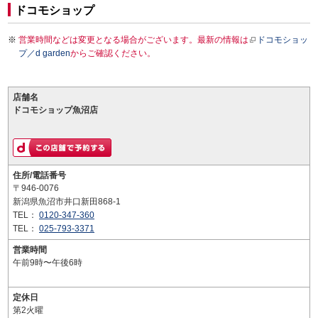
ドコモショップ
営業時間などは変更となる場合がございます。最新の情報は
ドコモショッ
プ／d garden
からご確認ください。
店舗名
ドコモショップ魚沼店
住所/電話番号
〒946-0076
新潟県魚沼市井口新田868-1
TEL：
0120-347-360
TEL：
025-793-3371
営業時間
午前9時〜午後6時
定休日
第2火曜