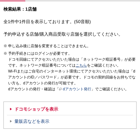
検索結果：1店舗
全1件中1件目を表示しております。(50音順)
予約申込する店舗/購入商品受取り店舗を選択してください。
申し込み後に店舗を変更することはできません。
予約手続きにはログインが必要です。
ドコモ回線にてアクセスいただいた場合は「ネットワーク暗証番号」が必要
です。ネットワーク暗証番号については
こちら
をご確認ください。
Wi-Fiまたはご自宅のインターネット環境にてアクセスいただいた場合は「d
アカウントのID／パスワード」が必要です。ドコモの契約回線をお持ちでな
い方も、dアカウントの発行が可能です。
dアカウントの発行・確認は「
dアカウント発行
」でご確認ください。
ドコモショップを表示
量販店などを表示