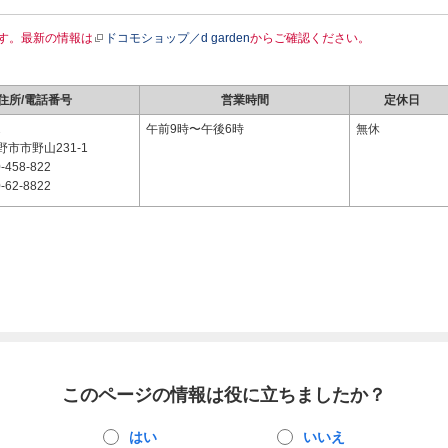
す。最新の情報は
ドコモショップ／d garden
からご確認ください。
住所/電話番号
営業時間
定休日
2
午前9時〜午後6時
無休
市市野山231-1
-458-822
-62-8822
このページの情報は役に立ちましたか？
はい
いいえ