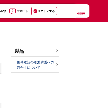
 Shop
サポート
ログインする
MENU
製品
携帯電話の電波防護への
適合性について
レ