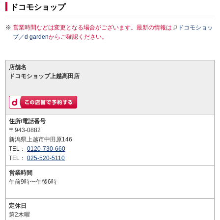
ドコモショップ
営業時間などは変更となる場合がございます。最新の情報は
ドコモショッ
プ／d garden
からご確認ください。
店舗名
ドコモショップ上越高田店
住所/電話番号
〒943-0882
新潟県上越市中田原146
TEL：
0120-730-660
TEL：
025-520-5110
営業時間
午前9時〜午後6時
定休日
第2木曜