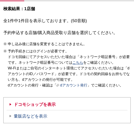
検索結果：1店舗
全1件中1件目を表示しております。(50音順)
予約申込する店舗/購入商品受取り店舗を選択してください。
申し込み後に店舗を変更することはできません。
予約手続きにはログインが必要です。
ドコモ回線にてアクセスいただいた場合は「ネットワーク暗証番号」が必要
です。ネットワーク暗証番号については
こちら
をご確認ください。
Wi-Fiまたはご自宅のインターネット環境にてアクセスいただいた場合は「d
アカウントのID／パスワード」が必要です。ドコモの契約回線をお持ちでな
い方も、dアカウントの発行が可能です。
dアカウントの発行・確認は「
dアカウント発行
」でご確認ください。
ドコモショップを表示
量販店などを表示