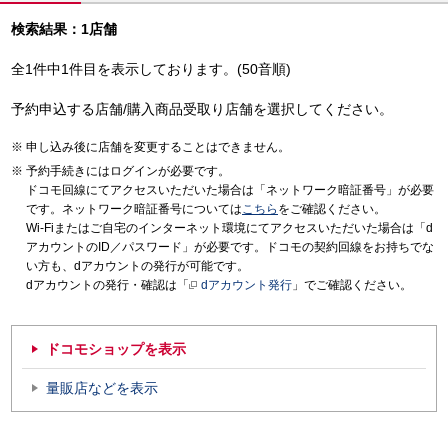
検索結果：1店舗
全1件中1件目を表示しております。(50音順)
予約申込する店舗/購入商品受取り店舗を選択してください。
申し込み後に店舗を変更することはできません。
予約手続きにはログインが必要です。
ドコモ回線にてアクセスいただいた場合は「ネットワーク暗証番号」が必要
です。ネットワーク暗証番号については
こちら
をご確認ください。
Wi-Fiまたはご自宅のインターネット環境にてアクセスいただいた場合は「d
アカウントのID／パスワード」が必要です。ドコモの契約回線をお持ちでな
い方も、dアカウントの発行が可能です。
dアカウントの発行・確認は「
dアカウント発行
」でご確認ください。
ドコモショップを表示
量販店などを表示