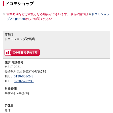
ドコモショップ
営業時間などは変更となる場合がございます。最新の情報は
ドコモショッ
プ／d garden
からご確認ください。
店舗名
ドコモショップ対馬店
住所/電話番号
〒817-0021
長崎県対馬市厳原町今屋敷779
TEL：
0120-608-248
TEL：
0920-52-3235
営業時間
午前9時〜午後6時
定休日
無休