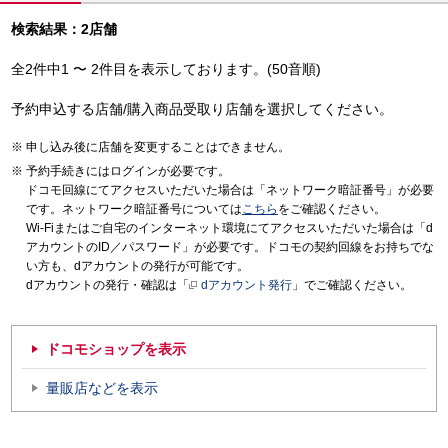
検索結果：2店舗
全2件中1 〜 2件目を表示しております。(50音順)
予約申込する店舗/購入商品受取り店舗を選択してください。
申し込み後に店舗を変更することはできません。
予約手続きにはログインが必要です。
ドコモ回線にてアクセスいただいた場合は「ネットワーク暗証番号」が必要
です。ネットワーク暗証番号については
こちら
をご確認ください。
Wi-Fiまたはご自宅のインターネット環境にてアクセスいただいた場合は「d
アカウントのID／パスワード」が必要です。ドコモの契約回線をお持ちでな
い方も、dアカウントの発行が可能です。
dアカウントの発行・確認は「
dアカウント発行
」でご確認ください。
ドコモショップを表示
量販店などを表示