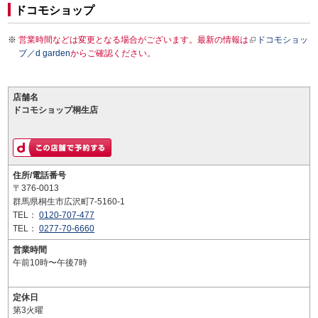
ドコモショップ
営業時間などは変更となる場合がございます。最新の情報は
ドコモショッ
プ／d garden
からご確認ください。
店舗名
ドコモショップ桐生店
住所/電話番号
〒376-0013
群馬県桐生市広沢町7-5160-1
TEL：
0120-707-477
TEL：
0277-70-6660
営業時間
午前10時〜午後7時
定休日
第3火曜