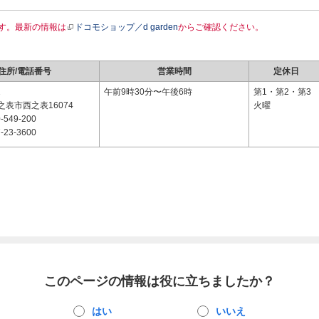
す。最新の情報は
ドコモショップ／d garden
からご確認ください。
住所/電話番号
営業時間
定休日
1
午前9時30分〜午後6時
第1・第2・第3
表市西之表16074
火曜
-549-200
-23-3600
このページの情報は役に立ちましたか？
はい
いいえ