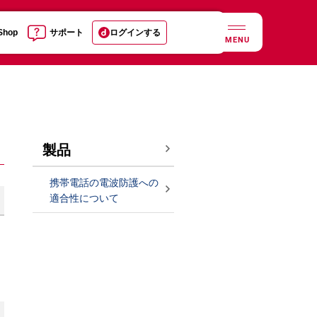
 Shop
サポート
ログインする
MENU
製品
携帯電話の電波防護への
適合性について