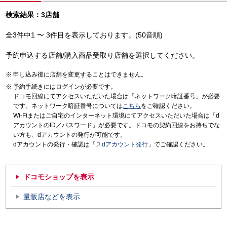
検索結果：3店舗
全3件中1 〜 3件目を表示しております。(50音順)
予約申込する店舗/購入商品受取り店舗を選択してください。
申し込み後に店舗を変更することはできません。
予約手続きにはログインが必要です。
ドコモ回線にてアクセスいただいた場合は「ネットワーク暗証番号」が必要
です。ネットワーク暗証番号については
こちら
をご確認ください。
Wi-Fiまたはご自宅のインターネット環境にてアクセスいただいた場合は「d
アカウントのID／パスワード」が必要です。ドコモの契約回線をお持ちでな
い方も、dアカウントの発行が可能です。
dアカウントの発行・確認は「
dアカウント発行
」でご確認ください。
ドコモショップを表示
量販店などを表示