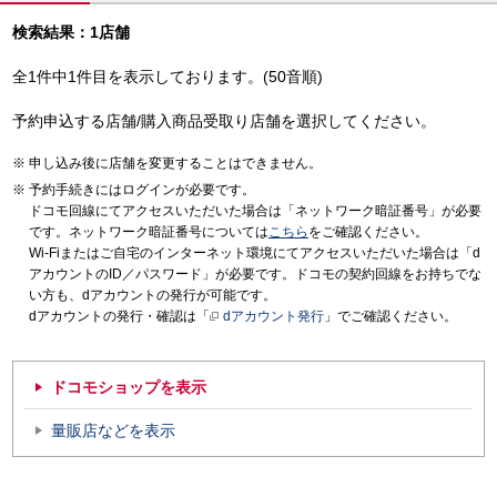
検索結果：1店舗
全1件中1件目を表示しております。(50音順)
予約申込する店舗/購入商品受取り店舗を選択してください。
申し込み後に店舗を変更することはできません。
予約手続きにはログインが必要です。
ドコモ回線にてアクセスいただいた場合は「ネットワーク暗証番号」が必要
です。ネットワーク暗証番号については
こちら
をご確認ください。
Wi-Fiまたはご自宅のインターネット環境にてアクセスいただいた場合は「d
アカウントのID／パスワード」が必要です。ドコモの契約回線をお持ちでな
い方も、dアカウントの発行が可能です。
dアカウントの発行・確認は「
dアカウント発行
」でご確認ください。
ドコモショップを表示
量販店などを表示