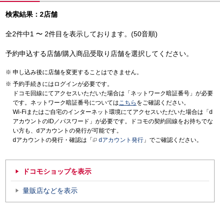
検索結果：2店舗
全2件中1 〜 2件目を表示しております。(50音順)
予約申込する店舗/購入商品受取り店舗を選択してください。
申し込み後に店舗を変更することはできません。
予約手続きにはログインが必要です。
ドコモ回線にてアクセスいただいた場合は「ネットワーク暗証番号」が必要
です。ネットワーク暗証番号については
こちら
をご確認ください。
Wi-Fiまたはご自宅のインターネット環境にてアクセスいただいた場合は「d
アカウントのID／パスワード」が必要です。ドコモの契約回線をお持ちでな
い方も、dアカウントの発行が可能です。
dアカウントの発行・確認は「
dアカウント発行
」でご確認ください。
ドコモショップを表示
量販店などを表示