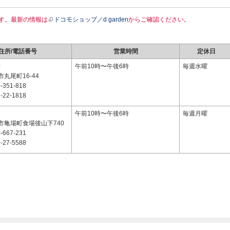
す。最新の情報は
ドコモショップ／d garden
からご確認ください。
住所/電話番号
営業時間
定休日
0
午前10時〜午後6時
毎週水曜
丸尾町16-44
-351-818
-22-1818
6
午前10時〜午後6時
毎週月曜
市亀場町食場後山下740
-667-231
-27-5588