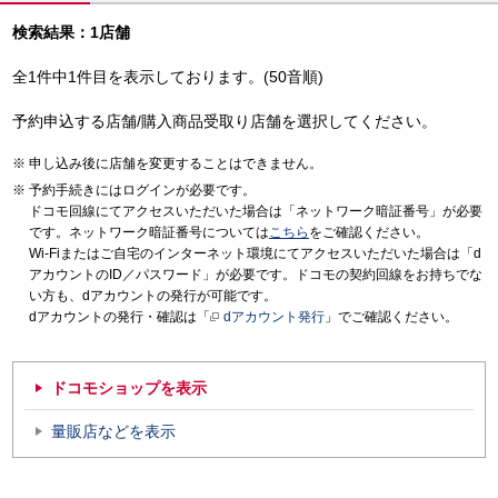
検索結果：1店舗
全1件中1件目を表示しております。(50音順)
予約申込する店舗/購入商品受取り店舗を選択してください。
申し込み後に店舗を変更することはできません。
予約手続きにはログインが必要です。
ドコモ回線にてアクセスいただいた場合は「ネットワーク暗証番号」が必要
です。ネットワーク暗証番号については
こちら
をご確認ください。
Wi-Fiまたはご自宅のインターネット環境にてアクセスいただいた場合は「d
アカウントのID／パスワード」が必要です。ドコモの契約回線をお持ちでな
い方も、dアカウントの発行が可能です。
dアカウントの発行・確認は「
dアカウント発行
」でご確認ください。
ドコモショップを表示
量販店などを表示