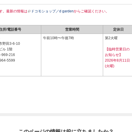
す。最新の情報は
ドコモショップ／d garden
からご確認ください。
住所/電話番号
営業時間
定休日
6
午前10時〜午後7時
第2火曜
野田3-6-10
ル 1階
【臨時営業日の
-969-216
お知らせ】
964-5599
2026年8月11日
(火曜)
このページの情報は役に立ちましたか？