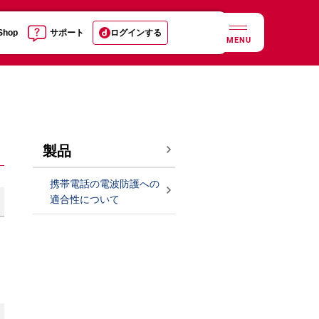
 Shop
サポート
ログインする
MENU
製品
携帯電話の電波防護への
適合性について