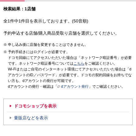
検索結果：1店舗
全1件中1件目を表示しております。(50音順)
予約申込する店舗/購入商品受取り店舗を選択してください。
申し込み後に店舗を変更することはできません。
予約手続きにはログインが必要です。
ドコモ回線にてアクセスいただいた場合は「ネットワーク暗証番号」が必要
です。ネットワーク暗証番号については
こちら
をご確認ください。
Wi-Fiまたはご自宅のインターネット環境にてアクセスいただいた場合は「d
アカウントのID／パスワード」が必要です。ドコモの契約回線をお持ちでな
い方も、dアカウントの発行が可能です。
dアカウントの発行・確認は「
dアカウント発行
」でご確認ください。
ドコモショップを表示
量販店などを表示