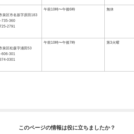
7
午前10時〜午後6時
無休
市泉区市名坂字原田183
-735-360
725-2791
1
午前10時〜午後7時
第3火曜
市泉区松森字浦田53
-606-301
374-0301
このページの情報は役に立ちましたか？