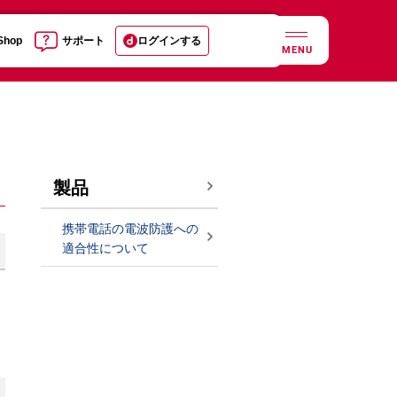
 Shop
サポート
ログインする
MENU
製品
携帯電話の電波防護への
適合性について