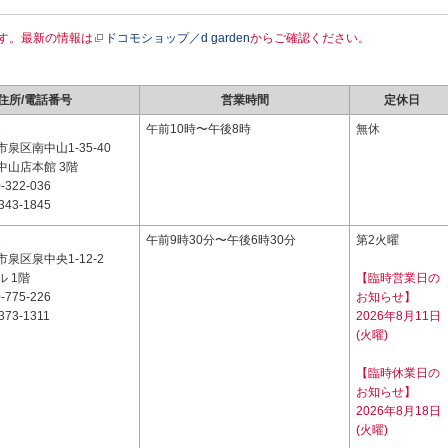
す。最新の情報は
ドコモショップ／d garden
からご確認ください。
住所/電話番号
営業時間
定休日
3
午前10時〜午後8時
無休
泉区南中山1-35-40
中山店本館 3階
-322-036
343-1845
3
午前9時30分〜午後6時30分
第2火曜
泉区泉中央1-12-2
 1階
【臨時営業日の
-775-226
お知らせ】
373-1311
2026年8月11日
(火曜)
【臨時休業日の
お知らせ】
2026年8月18日
(火曜)