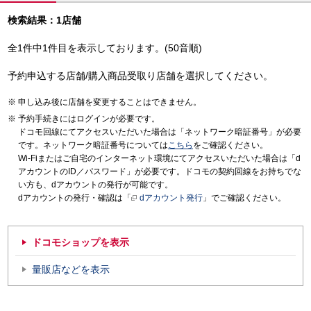
検索結果：1店舗
全1件中1件目を表示しております。(50音順)
予約申込する店舗/購入商品受取り店舗を選択してください。
申し込み後に店舗を変更することはできません。
予約手続きにはログインが必要です。
ドコモ回線にてアクセスいただいた場合は「ネットワーク暗証番号」が必要
です。ネットワーク暗証番号については
こちら
をご確認ください。
Wi-Fiまたはご自宅のインターネット環境にてアクセスいただいた場合は「d
アカウントのID／パスワード」が必要です。ドコモの契約回線をお持ちでな
い方も、dアカウントの発行が可能です。
dアカウントの発行・確認は「
dアカウント発行
」でご確認ください。
ドコモショップを表示
量販店などを表示