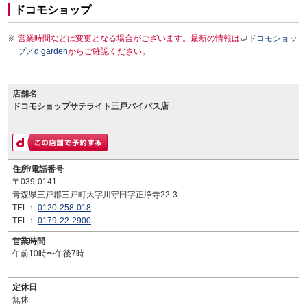
ドコモショップ
営業時間などは変更となる場合がございます。最新の情報は
ドコモショッ
プ／d garden
からご確認ください。
店舗名
ドコモショップサテライト三戸バイパス店
住所/電話番号
〒039-0141
青森県三戸郡三戸町大字川守田字正浄寺22-3
TEL：
0120-258-018
TEL：
0179-22-2900
営業時間
午前10時〜午後7時
定休日
無休