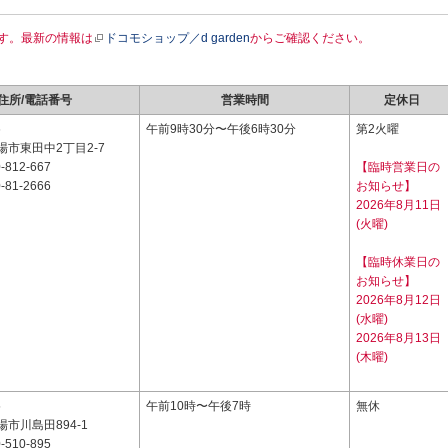
す。最新の情報は
ドコモショップ／d garden
からご確認ください。
住所/電話番号
営業時間
定休日
6
午前9時30分〜午後6時30分
第2火曜
市東田中2丁目2-7
-812-667
【臨時営業日の
-81-2666
お知らせ】
2026年8月11日
(火曜)
【臨時休業日の
お知らせ】
2026年8月12日
(水曜)
2026年8月13日
(木曜)
5
午前10時〜午後7時
無休
市川島田894-1
-510-895