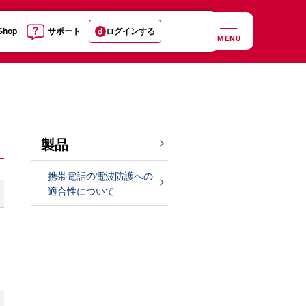
 Shop
サポート
ログインする
MENU
製品
携帯電話の電波防護への
適合性について