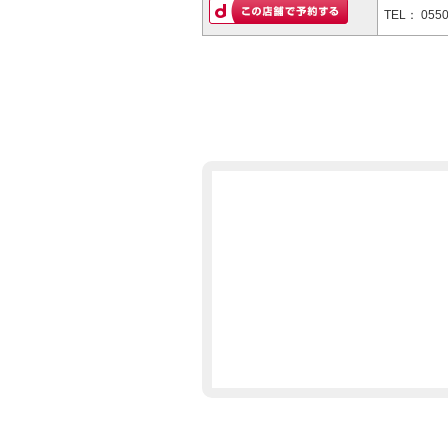
TEL：
0550