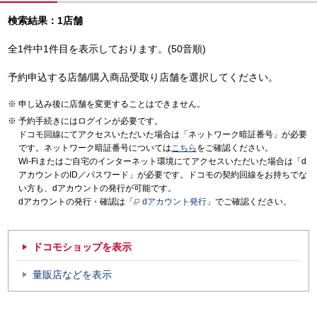
検索結果：1店舗
全1件中1件目を表示しております。(50音順)
予約申込する店舗/購入商品受取り店舗を選択してください。
申し込み後に店舗を変更することはできません。
予約手続きにはログインが必要です。
ドコモ回線にてアクセスいただいた場合は「ネットワーク暗証番号」が必要
です。ネットワーク暗証番号については
こちら
をご確認ください。
Wi-Fiまたはご自宅のインターネット環境にてアクセスいただいた場合は「d
アカウントのID／パスワード」が必要です。ドコモの契約回線をお持ちでな
い方も、dアカウントの発行が可能です。
dアカウントの発行・確認は「
dアカウント発行
」でご確認ください。
ドコモショップを表示
量販店などを表示