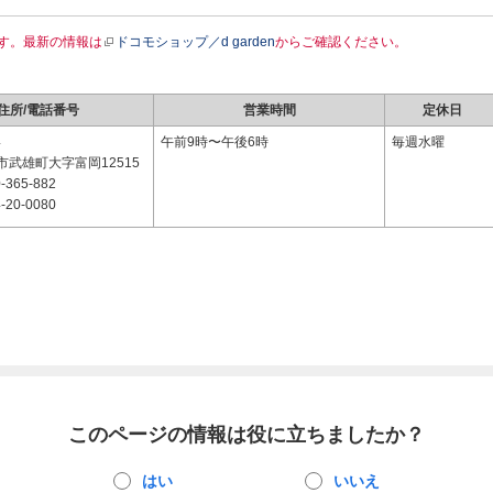
す。最新の情報は
ドコモショップ／d garden
からご確認ください。
住所/電話番号
営業時間
定休日
4
午前9時〜午後6時
毎週水曜
武雄町大字富岡12515
-365-882
-20-0080
このページの情報は役に立ちましたか？
はい
いいえ