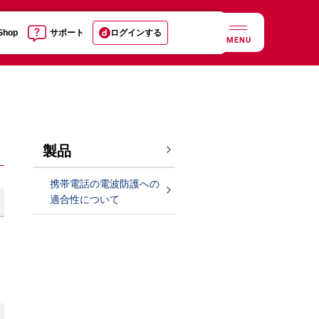
 Shop
サポート
ログインする
MENU
製品
携帯電話の電波防護への
適合性について