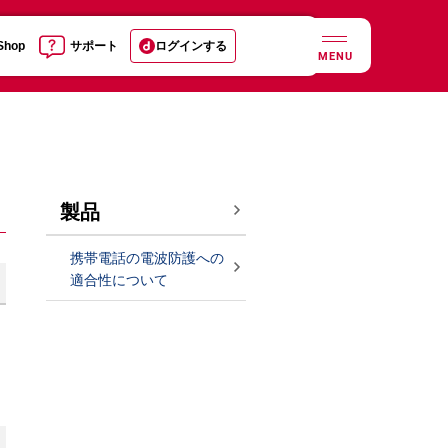
 Shop
サポート
ログインする
MENU
製品
携帯電話の電波防護への
適合性について