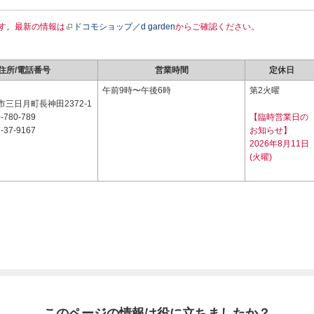
す。最新の情報は
ドコモショップ／d garden
からご確認ください。
住所/電話番号
営業時間
定休日
1
午前9時〜午後6時
第2火曜
三日月町長神田2372-1
-780-789
【臨時営業日の
-37-9167
お知らせ】
2026年8月11日
(火曜)
このページの情報は役に立ちましたか？