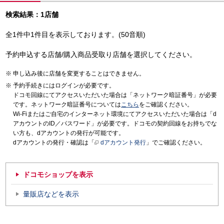
検索結果：1店舗
全1件中1件目を表示しております。(50音順)
予約申込する店舗/購入商品受取り店舗を選択してください。
申し込み後に店舗を変更することはできません。
予約手続きにはログインが必要です。
ドコモ回線にてアクセスいただいた場合は「ネットワーク暗証番号」が必要
です。ネットワーク暗証番号については
こちら
をご確認ください。
Wi-Fiまたはご自宅のインターネット環境にてアクセスいただいた場合は「d
アカウントのID／パスワード」が必要です。ドコモの契約回線をお持ちでな
い方も、dアカウントの発行が可能です。
dアカウントの発行・確認は「
dアカウント発行
」でご確認ください。
ドコモショップを表示
量販店などを表示