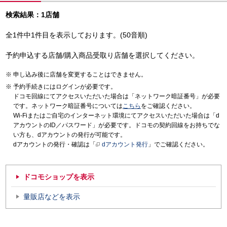
検索結果：1店舗
全1件中1件目を表示しております。(50音順)
予約申込する店舗/購入商品受取り店舗を選択してください。
申し込み後に店舗を変更することはできません。
予約手続きにはログインが必要です。
ドコモ回線にてアクセスいただいた場合は「ネットワーク暗証番号」が必要
です。ネットワーク暗証番号については
こちら
をご確認ください。
Wi-Fiまたはご自宅のインターネット環境にてアクセスいただいた場合は「d
アカウントのID／パスワード」が必要です。ドコモの契約回線をお持ちでな
い方も、dアカウントの発行が可能です。
dアカウントの発行・確認は「
dアカウント発行
」でご確認ください。
ドコモショップを表示
量販店などを表示