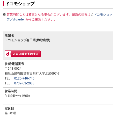
ドコモショップ
営業時間などは変更となる場合がございます。最新の情報は
ドコモショッ
プ／d garden
からご確認ください。
店舗名
ドコモショップ有田店(和歌山県)
住所/電話番号
〒643-0024
和歌山県有田郡有田川町大字水尻697-7
TEL：
0120-746-746
TEL：
0737-53-2088
営業時間
午前9時〜午後6時
定休日
第3木曜