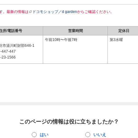
す。最新の情報は
ドコモショップ／d garden
からご確認ください。
住所/電話番号
営業時間
定休日
1
午前10時〜午後7時
第3水曜
市湯川町財部646-1
-447-447
-23-1566
このページの情報は役に立ちましたか？
はい
いいえ