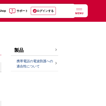
 Shop
サポート
ログインする
MENU
製品
携帯電話の電波防護への
適合性について