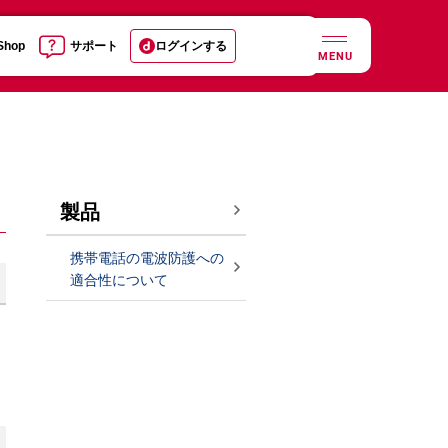
 Shop
サポート
ログインする
MENU
製品
携帯電話の電波防護への
適合性について