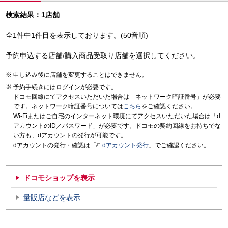
検索結果：1店舗
全1件中1件目を表示しております。(50音順)
予約申込する店舗/購入商品受取り店舗を選択してください。
申し込み後に店舗を変更することはできません。
予約手続きにはログインが必要です。
ドコモ回線にてアクセスいただいた場合は「ネットワーク暗証番号」が必要
です。ネットワーク暗証番号については
こちら
をご確認ください。
Wi-Fiまたはご自宅のインターネット環境にてアクセスいただいた場合は「d
アカウントのID／パスワード」が必要です。ドコモの契約回線をお持ちでな
い方も、dアカウントの発行が可能です。
dアカウントの発行・確認は「
dアカウント発行
」でご確認ください。
ドコモショップを表示
量販店などを表示