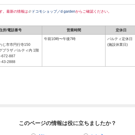
す。最新の情報は
ドコモショップ／d garden
からご確認ください。
住所/電話番号
営業時間
定休日
1
午前10時〜午後7時
パルティ定休日
わじ市市円行寺150
(施設休業日)
グプラザ パルティ内 1階
-672-887
-43-2888
このページの情報は役に立ちましたか？