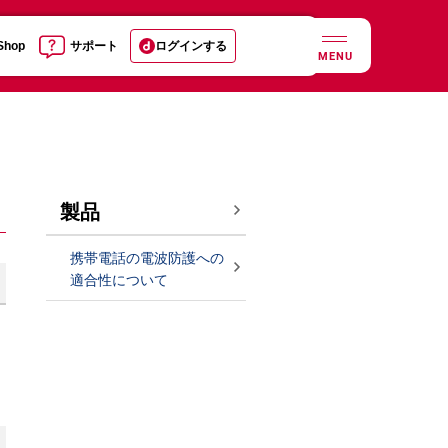
 Shop
サポート
ログインする
MENU
製品
携帯電話の電波防護への
適合性について