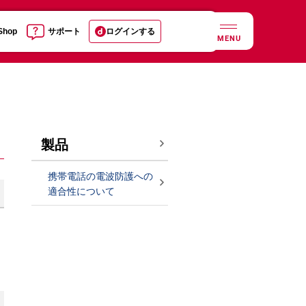
 Shop
サポート
ログインする
MENU
製品
携帯電話の電波防護への
適合性について