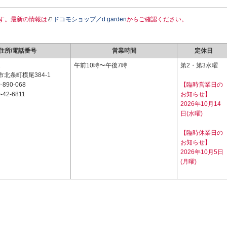
す。最新の情報は
ドコモショップ／d garden
からご確認ください。
住所/電話番号
営業時間
定休日
1
午前10時〜午後7時
第2・第3水曜
北条町横尾384-1
-890-068
【臨時営業日の
-42-6811
お知らせ】
2026年10月14
日(水曜)
【臨時休業日の
お知らせ】
2026年10月5日
(月曜)