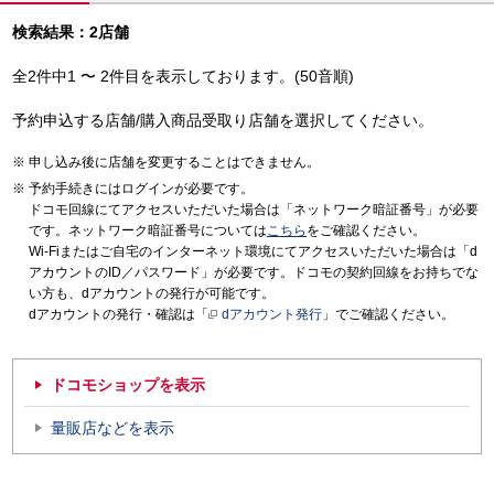
検索結果：2店舗
全2件中1 〜 2件目を表示しております。(50音順)
予約申込する店舗/購入商品受取り店舗を選択してください。
申し込み後に店舗を変更することはできません。
予約手続きにはログインが必要です。
ドコモ回線にてアクセスいただいた場合は「ネットワーク暗証番号」が必要
です。ネットワーク暗証番号については
こちら
をご確認ください。
Wi-Fiまたはご自宅のインターネット環境にてアクセスいただいた場合は「d
アカウントのID／パスワード」が必要です。ドコモの契約回線をお持ちでな
い方も、dアカウントの発行が可能です。
dアカウントの発行・確認は「
dアカウント発行
」でご確認ください。
ドコモショップを表示
量販店などを表示