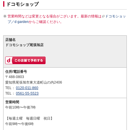
ドコモショップ
営業時間などは変更となる場合がございます。最新の情報は
ドコモショッ
プ／d garden
からご確認ください。
店舗名
ドコモショップ尾張旭店
住所/電話番号
〒488-0803
愛知県尾張旭市東大道町山の内2406
TEL：
0120-011-860
TEL：
0561-55-5523
営業時間
午前10時〜午後7時
【毎週土曜 毎週日曜 祝日】
午前9時〜午後6時