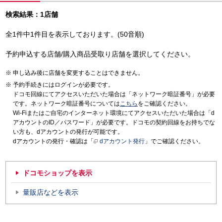
検索結果：1店舗
全1件中1件目を表示しております。(50音順)
予約申込する店舗/購入商品受取り店舗を選択してください。
申し込み後に店舗を変更することはできません。
予約手続きにはログインが必要です。
ドコモ回線にてアクセスいただいた場合は「ネットワーク暗証番号」が必要
です。ネットワーク暗証番号については
こちら
をご確認ください。
Wi-Fiまたはご自宅のインターネット環境にてアクセスいただいた場合は「d
アカウントのID／パスワード」が必要です。ドコモの契約回線をお持ちでな
い方も、dアカウントの発行が可能です。
dアカウントの発行・確認は「
dアカウント発行
」でご確認ください。
ドコモショップを表示
量販店などを表示