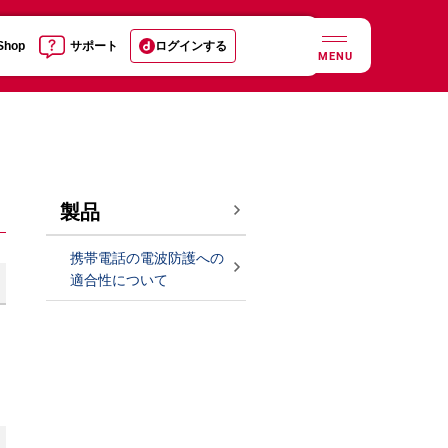
 Shop
サポート
ログインする
MENU
製品
携帯電話の電波防護への
適合性について