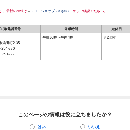
す。最新の情報は
ドコモショップ／d garden
からご確認ください。
住所/電話番号
営業時間
定休日
5
午前10時〜午後7時
第2水曜
浜田町2-35
-254-776
-25-4777
このページの情報は役に立ちましたか？
はい
いいえ