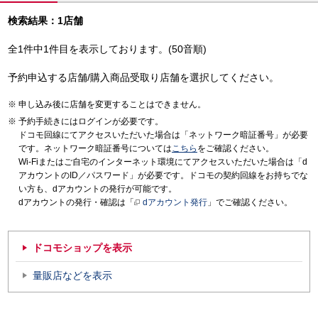
検索結果：1店舗
全1件中1件目を表示しております。(50音順)
予約申込する店舗/購入商品受取り店舗を選択してください。
申し込み後に店舗を変更することはできません。
予約手続きにはログインが必要です。
ドコモ回線にてアクセスいただいた場合は「ネットワーク暗証番号」が必要
です。ネットワーク暗証番号については
こちら
をご確認ください。
Wi-Fiまたはご自宅のインターネット環境にてアクセスいただいた場合は「d
アカウントのID／パスワード」が必要です。ドコモの契約回線をお持ちでな
い方も、dアカウントの発行が可能です。
dアカウントの発行・確認は「
dアカウント発行
」でご確認ください。
ドコモショップを表示
量販店などを表示