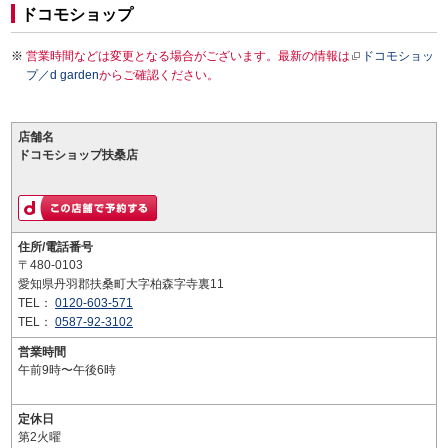
ドコモショップ
営業時間などは変更となる場合がございます。最新の情報は
ドコモショッ
プ／d garden
からご確認ください。
店舗名
ドコモショップ扶桑店
住所/電話番号
〒480-0103
愛知県丹羽郡扶桑町大字柏森字寺裏11
TEL：
0120-603-571
TEL：
0587-92-3102
営業時間
午前9時〜午後6時
定休日
第2火曜