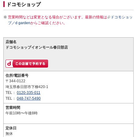
ドコモショップ
営業時間などは変更となる場合がございます。最新の情報は
ドコモショッ
プ／d garden
からご確認ください。
店舗名
ドコモショップイオンモール春日部店
住所/電話番号
〒344-0122
埼玉県春日部市下柳420-1
TEL：
0120-335-011
TEL：
048-747-5490
営業時間
午前10時〜午後8時
定休日
無休