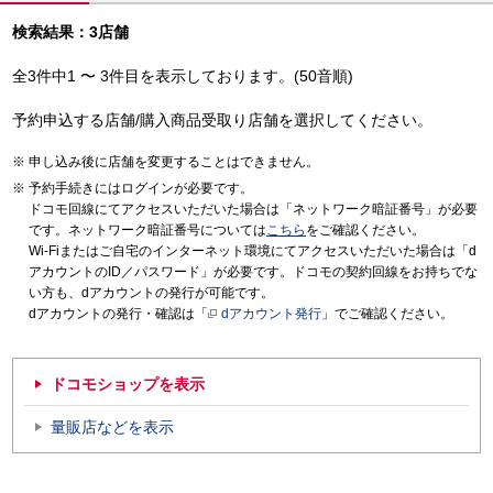
検索結果：3店舗
全3件中1 〜 3件目を表示しております。(50音順)
予約申込する店舗/購入商品受取り店舗を選択してください。
申し込み後に店舗を変更することはできません。
予約手続きにはログインが必要です。
ドコモ回線にてアクセスいただいた場合は「ネットワーク暗証番号」が必要
です。ネットワーク暗証番号については
こちら
をご確認ください。
Wi-Fiまたはご自宅のインターネット環境にてアクセスいただいた場合は「d
アカウントのID／パスワード」が必要です。ドコモの契約回線をお持ちでな
い方も、dアカウントの発行が可能です。
dアカウントの発行・確認は「
dアカウント発行
」でご確認ください。
ドコモショップを表示
量販店などを表示