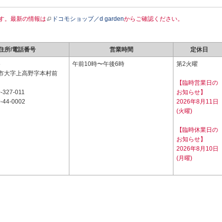
す。最新の情報は
ドコモショップ／d garden
からご確認ください。
住所/電話番号
営業時間
定休日
5
午前10時〜午後6時
第2火曜
市大字上高野字本村前
【臨時営業日の
-327-011
お知らせ】
-44-0002
2026年8月11日
(火曜)
【臨時休業日の
お知らせ】
2026年8月10日
(月曜)