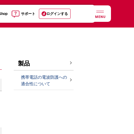
 Shop
サポート
ログインする
MENU
製品
携帯電話の電波防護への
適合性について