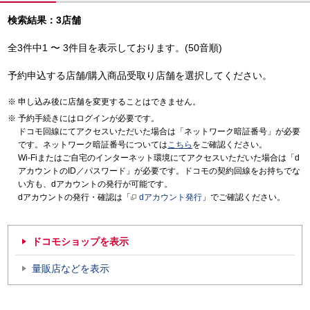
検索結果：3店舗
全3件中1 〜 3件目を表示しております。(50音順)
予約申込する店舗/購入商品受取り店舗を選択してください。
申し込み後に店舗を変更することはできません。
予約手続きにはログインが必要です。
ドコモ回線にてアクセスいただいた場合は「ネットワーク暗証番号」が必要
です。ネットワーク暗証番号については
こちら
をご確認ください。
Wi-Fiまたはご自宅のインターネット環境にてアクセスいただいた場合は「d
アカウントのID／パスワード」が必要です。ドコモの契約回線をお持ちでな
い方も、dアカウントの発行が可能です。
dアカウントの発行・確認は「
dアカウント発行
」でご確認ください。
ドコモショップを表示
量販店などを表示