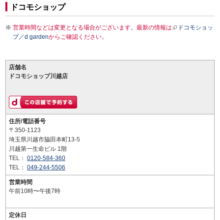
ドコモショップ
営業時間などは変更となる場合がございます。最新の情報は
ドコモショッ
プ／d garden
からご確認ください。
店舗名
ドコモショップ川越店
住所/電話番号
〒350-1123
埼玉県川越市脇田本町13-5
川越第一生命ビル 1階
TEL：
0120-584-360
TEL：
049-244-5506
営業時間
午前10時〜午後7時
定休日