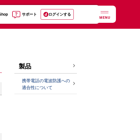
 Shop
サポート
ログインする
MENU
製品
携帯電話の電波防護への
適合性について