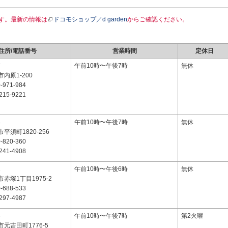
す。最新の情報は
ドコモショップ／d garden
からご確認ください。
住所/電話番号
営業時間
定休日
7
午前10時〜午後7時
無休
内原1-200
-971-984
215-9221
3
午前10時〜午後7時
無休
平須町1820-256
-820-360
241-4908
1
午前10時〜午後6時
無休
赤塚1丁目1975-2
-688-533
297-4987
6
午前10時〜午後7時
第2火曜
元吉田町1776-5