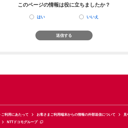
このページの情報は役に立ちましたか？
はい
いいえ
送信する
トご利用にあたって
お客さまご利用端末からの情報の外部送信について
見
NTTドコモグループ