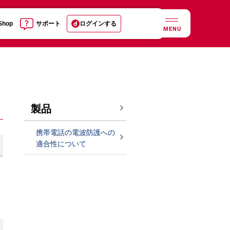
 Shop
サポート
ログインする
MENU
製品
携帯電話の電波防護への
適合性について